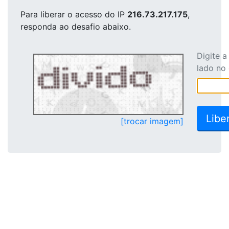
Para liberar o acesso
do IP
216.73.217.175
,
responda ao desafio abaixo.
Digite 
lado no
[trocar imagem]