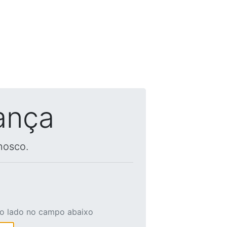
ança
nosco.
ao lado no campo abaixo