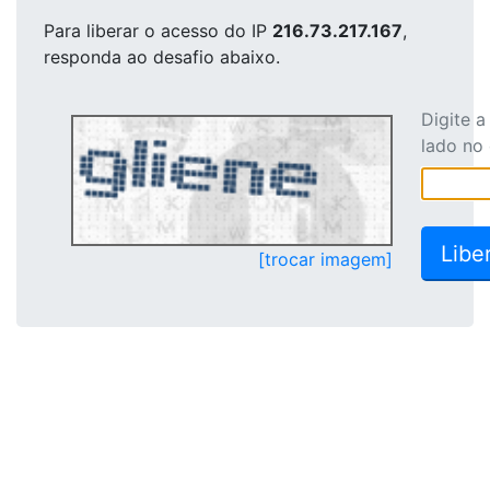
Para liberar o acesso
do IP
216.73.217.167
,
responda ao desafio abaixo.
Digite 
lado no
[trocar imagem]