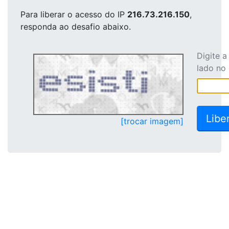
Para liberar o acesso
do IP
216.73.216.150
,
responda ao desafio abaixo.
Digite 
lado no
[trocar imagem]