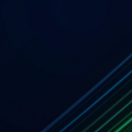
Soluções inovadoras, testadas 
principais escritórios de advoc