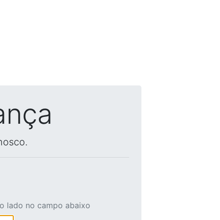
ança
nosco.
ao lado no campo abaixo