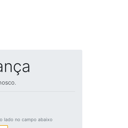
ança
nosco.
ao lado no campo abaixo