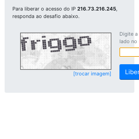
Para liberar o acesso
do IP
216.73.216.245
,
responda ao desafio abaixo.
Digite 
lado no
[trocar imagem]