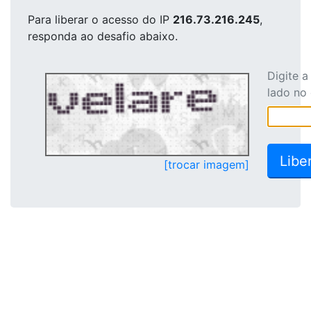
Para liberar o acesso
do IP
216.73.216.245
,
responda ao desafio abaixo.
Digite 
lado no
[trocar imagem]