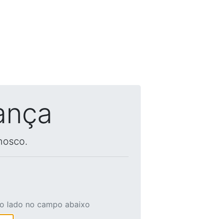
ança
nosco.
ao lado no campo abaixo