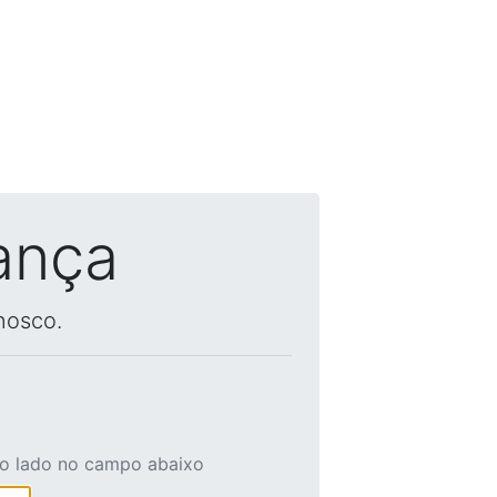
ança
nosco.
ao lado no campo abaixo