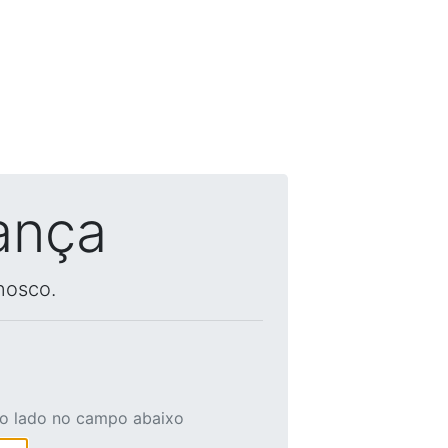
ança
nosco.
ao lado no campo abaixo