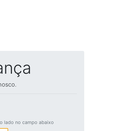
ança
nosco.
ao lado no campo abaixo