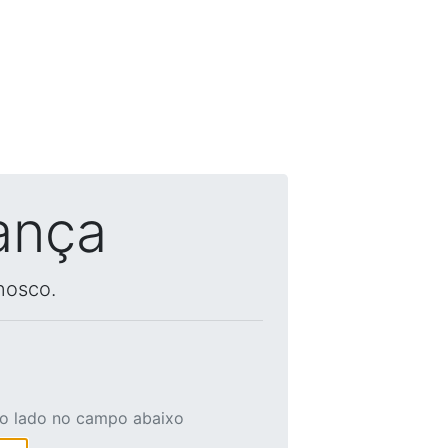
ança
nosco.
ao lado no campo abaixo