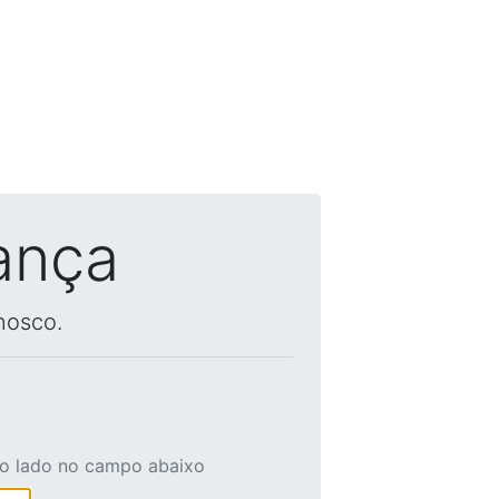
ança
nosco.
ao lado no campo abaixo