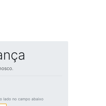
ança
nosco.
ao lado no campo abaixo