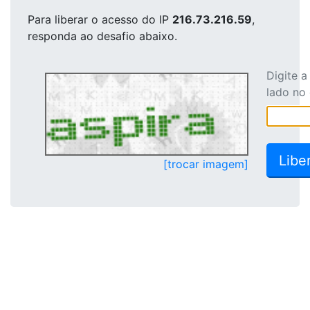
Para liberar o acesso
do IP
216.73.216.59
,
responda ao desafio abaixo.
Digite 
lado no
[trocar imagem]